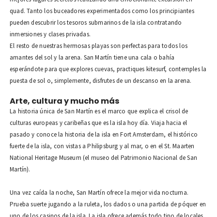
quad. Tanto los buceadores experimentados como los principiantes
pueden descubrir los tesoros submarinos de la isla contratando
inmersiones y clases privadas.
El resto de nuestras hermosas playas son perfectas para todos los
amantes del sol y la arena. San Martín tiene una cala o bahía
esperándote para que explores cuevas, practiques kitesurf, contemples la
puesta de sol o, simplemente, disfrutes de un descanso en la arena.
Arte, cultura y mucho más
La historia única de San Martín es el marco que explica el crisol de
culturas europeas y caribeñas que es la isla hoy día. Viaja hacia el
pasado y conoce la historia de la isla en Fort Amsterdam, el histórico
fuerte de la isla, con vistas a Philipsburg y al mar, o en el St. Maarten
National Heritage Museum (el museo del Patrimonio Nacional de San
Martín).
Una vez caída la noche, San Martín ofrece la mejor vida nocturna.
Prueba suerte jugando a la ruleta, los dados o una partida de póquer en
uno de los casinos de la isla. La isla ofrece además todo tipo de locales