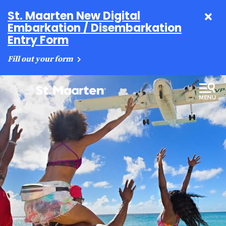
St. Maarten New Digital
Embarkation / Disembarkation
Entry Form
Fill out your form