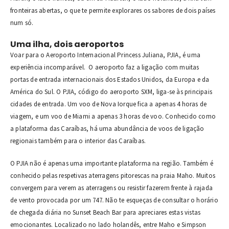
fronteiras abertas, o que te permite explorares os sabores de dois países
num só.
Uma ilha, dois aeroportos
Voar para o Aeroporto Internacional Princess Juliana, PJIA, é uma
experiência incomparável. O aeroporto faz a ligação com muitas
portas de entrada internacionais dos Estados Unidos, da Europa e da
América do Sul. O PJIA, código do aeroporto SXM, liga-se às principais
cidades de entrada. Um voo de Nova Iorque fica a apenas 4 horas de
viagem, e um voo de Miami a apenas 3 horas de voo. Conhecido como
a plataforma das Caraíbas, há uma abundância de voos de ligação
regionais também para o interior das Caraíbas.
O PJIA não é apenas uma importante plataforma na região. Também é
conhecido pelas respetivas aterragens pitorescas na praia Maho. Muitos
convergem para verem as aterragens ou resistir fazerem frente à rajada
de vento provocada por um 747. Não te esqueças de consultar o horário
de chegada diária no Sunset Beach Bar para apreciares estas vistas
emocionantes. Localizado no lado holandês, entre Maho e Simpson