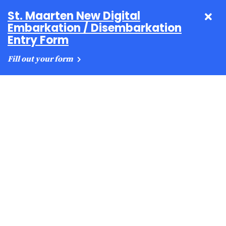
St. Maarten New Digital
Embarkation / Disembarkation
Entry Form
Fill out your form