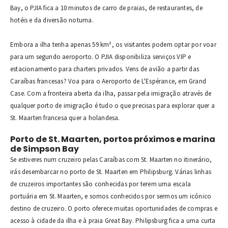
Bay, o PJIA fica a 10 minutos de carro de praias, de restaurantes, de
hotéis e da diversão noturna.
Embora a ilha tenha apenas 59 km², os visitantes podem optar por voar
para um segundo aeroporto. O PJIA disponibiliza serviços VIP e
estacionamento para charters privados. Vens de avião a partir das
Caraíbas francesas? Voa para o Aeroporto de L'Espérance, em Grand
Case. Com a fronteira aberta da ilha, passar pela imigração através de
qualquer porto de imigração é tudo o que precisas para explorar quer a
St. Maarten francesa quer a holandesa.
Porto de St. Maarten, portos próximos e marina
de Simpson Bay
Se estiveres num cruzeiro pelas Caraíbas com St. Maarten no itinerário,
irás desembarcar no porto de St. Maarten em Philipsburg. Várias linhas
de cruzeiros importantes são conhecidas por terem uma escala
portuária em St. Maarten, e somos conhecidos por sermos um icónico
destino de cruzeiro. O porto oferece muitas oportunidades de compras e
acesso à cidade da ilha e à praia Great Bay. Philipsburg fica a uma curta