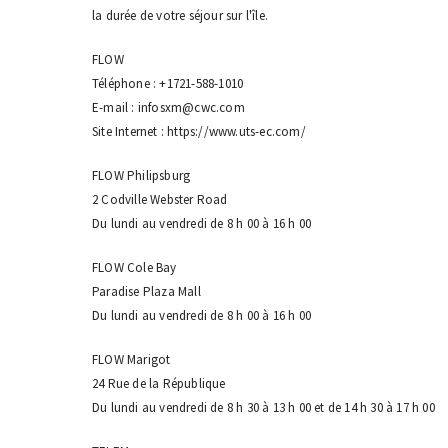
la durée de votre séjour sur l'île.
FLOW
Téléphone : +1721-588-1010
E-mail : infosxm@cwc.com
Site Internet : https://www.uts-ec.com/
FLOW Philipsburg
2 Codville Webster Road
Du lundi au vendredi de 8 h 00 à 16 h 00
FLOW Cole Bay
Paradise Plaza Mall
Du lundi au vendredi de 8 h 00 à 16 h 00
FLOW Marigot
24 Rue de la République
Du lundi au vendredi de 8 h 30 à 13 h 00 et de 14 h 30 à 17 h 00