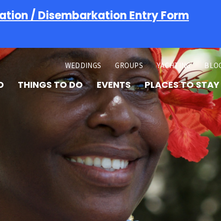
ation / Disembarkation Entry Form
WEDDINGS
GROUPS
YACHTING
BLO
D
THINGS TO DO
EVENTS
PLACES TO STAY