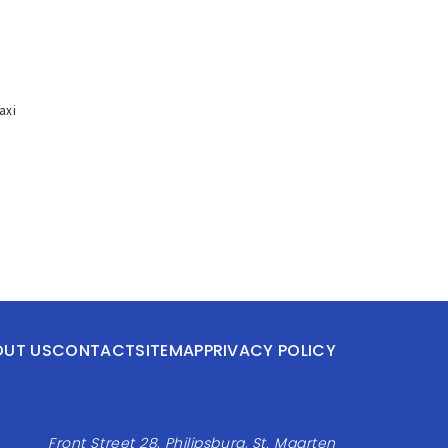
axi
OUT US
CONTACT
SITEMAP
PRIVACY POLICY
Front Street 28, Philipsburg, St. Maarten