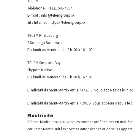
TELEM
Téléphone : +1721 548-4357
E-mail : info@telemgroup.sx
Site Internet : https://telemgroup.sx
TELEM Philipsburg
2 Soualiga Boulevard
Du lundi au vendredi de 8 h 00 à 16 h 00
TELEM Simpson Bay
Skyport Marina
Du lundi au vendredi de 8 h 00 à 16 h 00
L'indicatif de Saint-Martin est le +1721. Si vous appelez de loi
L'indicatif de Saint-Martin est le +590. Si vous appelez depuis l
Electricité
À Saint-Martin, nous suivons les normes américaines en matière d
car Saint-Martin suit les normes européennes et donc les apparei